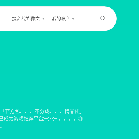
投资者关系
中文
我的账户
/
中文
EN
登录
充值
客服
「官方包、、、不分成、、、精品化」
 现已成为游戏推荐平台，，，，亦
。。