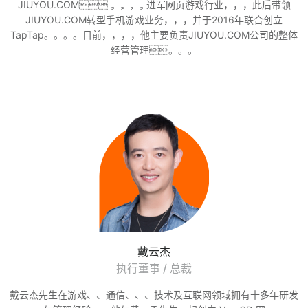
JIUYOU.COM，，，，进军网页游戏行业，，，此后带领
JIUYOU.COM转型手机游戏业务，，，并于2016年联合创立
TapTap。。。。目前，，，，他主要负责JIUYOU.COM公司的整体
经营管理。。。
戴云杰
执行董事 / 总裁
戴云杰先生在游戏、、通信、、、技术及互联网领域拥有十多年研发