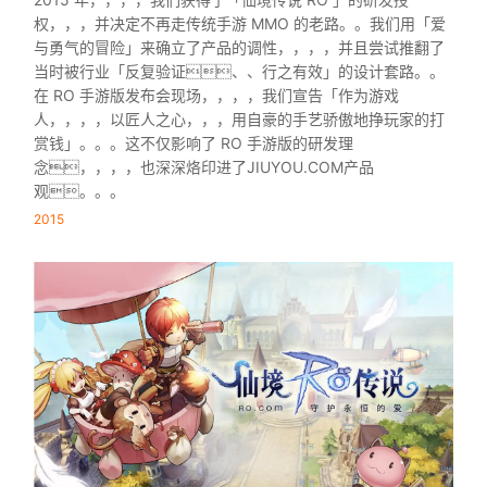
权，，，并决定不再走传统手游 MMO 的老路。。我们用「爱
与勇气的冒险」来确立了产品的调性，，，，并且尝试推翻了
当时被行业「反复验证、、行之有效」的设计套路。。
在 RO 手游版发布会现场，，，，我们宣告「作为游戏
人，，，，以匠人之心，，，用自豪的手艺骄傲地挣玩家的打
赏钱」。。。这不仅影响了 RO 手游版的研发理
念，，，，也深深烙印进了JIUYOU.COM产品
观。。。
2015