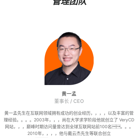
管理团队
黄一孟
董事长 / CEO
黄一孟先生在互联网领域拥有成功的创业经历，，，，以及丰富的管
理经验。。。。2003年，，，尚在大学求学阶段他就创立了 VeryCD
网站，，，巅峰时期访问量曾达到全球互联网站前100名。。。
2010年，，，，他与戴云杰先生等联合创立