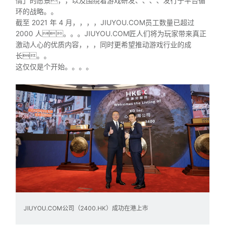
情」的愿景，，以及围绕着游戏研发、、、、发行于平台循
环的战略。。
截至 2021 年 4 月，，，，JIUYOU.COM员工数量已超过
2000 人。。。JIUYOU.COM匠人们将为玩家带来真正
激动人心的优质内容，，，同时更希望推动游戏行业的成
长。。
这仅仅是个开始。。。。
JIUYOU.COM公司（2400.HK）成功在港上市