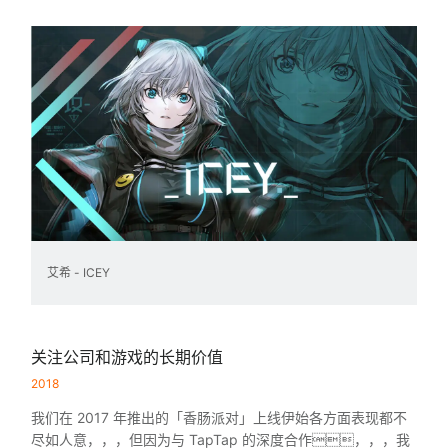
艾希 - ICEY
关注公司和游戏的长期价值
2018
我们在 2017 年推出的「香肠派对」上线伊始各方面表现都不
尽如人意，，，但因为与 TapTap 的深度合作，，，我