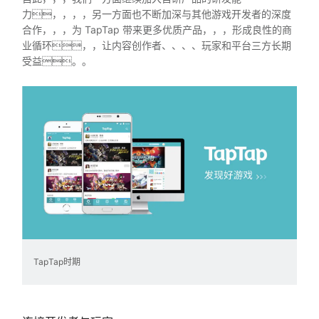
力，，，，另一方面也不断加深与其他游戏开发者的深度
合作，，，为 TapTap 带来更多优质产品，，，形成良性的商
业循环，，让内容创作者、、、、玩家和平台三方长期
受益。。
TapTap时期