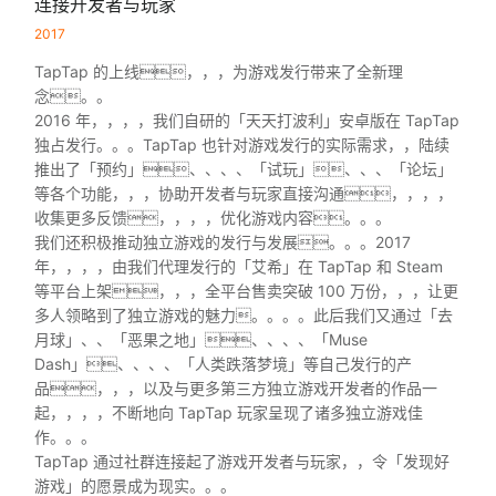
连接开发者与玩家
2017
TapTap 的上线，，，为游戏发行带来了全新理
念。。
2016 年，，，，我们自研的「天天打波利」安卓版在 TapTap
独占发行。。。TapTap 也针对游戏发行的实际需求，，陆续
推出了「预约」、、、、「试玩」、、、「论坛」
等各个功能，，，协助开发者与玩家直接沟通，，，，
收集更多反馈，，，，优化游戏内容。。。
我们还积极推动独立游戏的发行与发展。。。2017
年，，，，由我们代理发行的「艾希」在 TapTap 和 Steam
等平台上架，，，全平台售卖突破 100 万份，，，让更
多人领略到了独立游戏的魅力。。。。此后我们又通过「去
月球」、、「恶果之地」、、、、「Muse
Dash」、、、、「人类跌落梦境」等自己发行的产
品，，，以及与更多第三方独立游戏开发者的作品一
起，，，，不断地向 TapTap 玩家呈现了诸多独立游戏佳
作。。。
TapTap 通过社群连接起了游戏开发者与玩家，，令「发现好
游戏」的愿景成为现实。。。