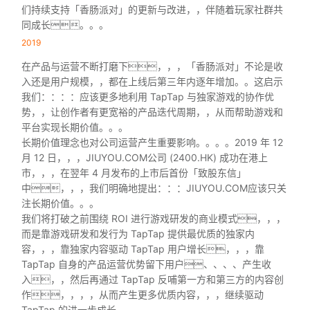
们持续支持「香肠派对」的更新与改进，，伴随着玩家社群共
同成长。。。
2019
在产品与运营不断打磨下，，，「香肠派对」不论是收
入还是用户规模，，都在上线后第三年内逐年增加。。这启示
我们：：：：应该更多地利用 TapTap 与独家游戏的协作优
势，，让创作者有更宽裕的产品迭代周期，，从而帮助游戏和
平台实现长期价值。。。
长期价值理念也对公司运营产生重要影响。。。。2019 年 12
月 12 日，，，JIUYOU.COM公司 (2400.HK) 成功在港上
市，，，在翌年 4 月发布的上市后首份「致股东信」
中，，，我们明确地提出：：：JIUYOU.COM应该只关
注长期价值。。。
我们将打破之前围绕 ROI 进行游戏研发的商业模式，，，
而是靠游戏研发和发行为 TapTap 提供最优质的独家内
容，，，靠独家内容驱动 TapTap 用户增长，，，靠
TapTap 自身的产品运营优势留下用户、、、、产生收
入，，然后再通过 TapTap 反哺第一方和第三方的内容创
作，，，，从而产生更多优质内容，，，继续驱动
TapTap 的进一步成长。。。