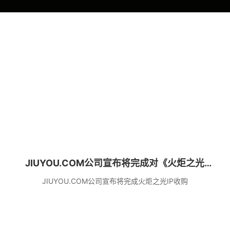
JIUYOU.COM公司宣布将完成对《火炬之光
（Torchlight）》系列 IP 的收购
JIUYOU.COM公司宣布将完成火炬之光IP收购